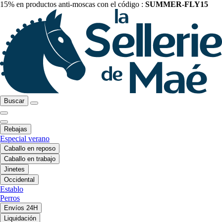
15% en productos anti-moscas con el código :
SUMMER-FLY15
Buscar
Rebajas
Especial verano
Caballo en reposo
Caballo en trabajo
Jinetes
Occidental
Establo
Perros
Envíos 24H
Liquidación