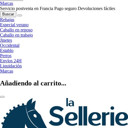
Marcas
Servicio postventa en Francia
Pago seguro
Devoluciones fáciles
Buscar
Rebajas
Especial verano
Caballo en reposo
Caballo en trabajo
Jinetes
Occidental
Establo
Perros
Envíos 24H
Liquidación
Marcas
Añadiendo al carrito...