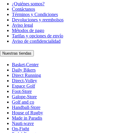
¿Quiénes somos?
Contáctanos
Términos y Condiciones
Devoluciones y reembolsos
Aviso legal
Métodos de pago
Tarifas y opciones de envío
Aviso de confidencialidad
Nuestras tiendas
Basket-Center
Daily Bikers
Direct Running
Direct-Volley
Espace Golf
Foot-Store
Galope-Store
Golf and co
Handball-Store
House of Rugby
Made in Paradis
Nauti-wave
On-Fight