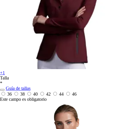
+1
Talla
*
Guía de tallas
36
38
40
42
44
46
Este campo es obligatorio