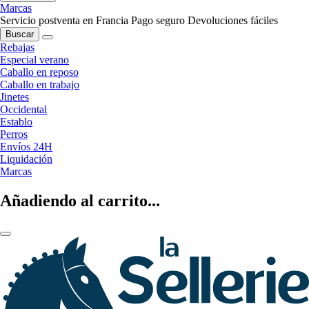
Marcas
Servicio postventa en Francia
Pago seguro
Devoluciones fáciles
Buscar
Rebajas
Especial verano
Caballo en reposo
Caballo en trabajo
Jinetes
Occidental
Establo
Perros
Envíos 24H
Liquidación
Marcas
Añadiendo al carrito...