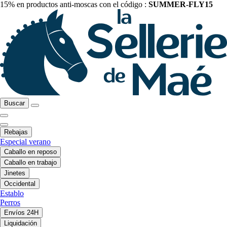
15% en productos anti-moscas con el código :
SUMMER-FLY15
Buscar
Rebajas
Especial verano
Caballo en reposo
Caballo en trabajo
Jinetes
Occidental
Establo
Perros
Envíos 24H
Liquidación