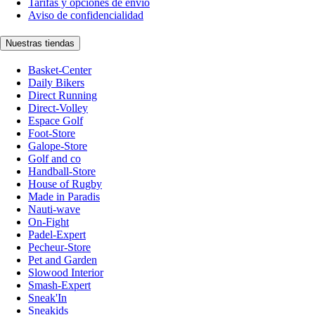
Tarifas y opciones de envío
Aviso de confidencialidad
Nuestras tiendas
Basket-Center
Daily Bikers
Direct Running
Direct-Volley
Espace Golf
Foot-Store
Galope-Store
Golf and co
Handball-Store
House of Rugby
Made in Paradis
Nauti-wave
On-Fight
Padel-Expert
Pecheur-Store
Pet and Garden
Slowood Interior
Smash-Expert
Sneak'In
Sneakids