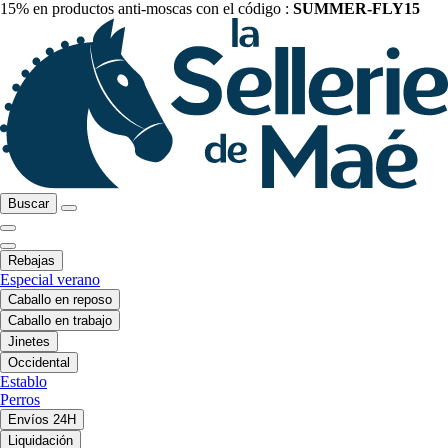
15% en productos anti-moscas con el código :
SUMMER-FLY15
Buscar
Rebajas
Especial verano
Caballo en reposo
Caballo en trabajo
Jinetes
Occidental
Establo
Perros
Envíos 24H
Liquidación