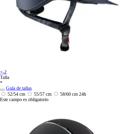
+-2
Talla
*
Guía de tallas
52/54 cm
55/57 cm
58/60 cm
24h
Este campo es obligatorio