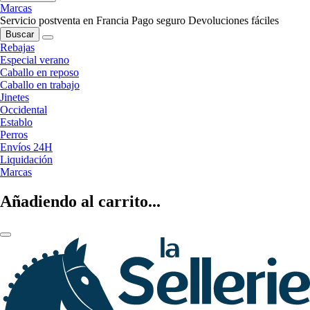
Marcas
Servicio postventa en Francia
Pago seguro
Devoluciones fáciles
Buscar
Rebajas
Especial verano
Caballo en reposo
Caballo en trabajo
Jinetes
Occidental
Establo
Perros
Envíos 24H
Liquidación
Marcas
Añadiendo al carrito...