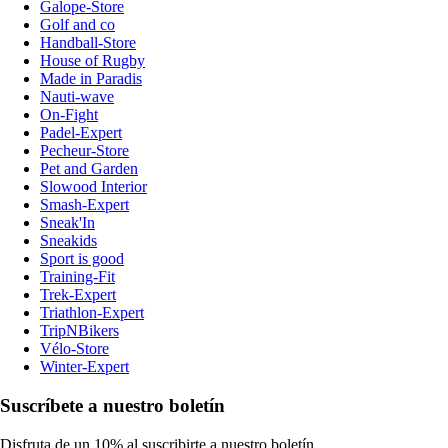
Galope-Store
Golf and co
Handball-Store
House of Rugby
Made in Paradis
Nauti-wave
On-Fight
Padel-Expert
Pecheur-Store
Pet and Garden
Slowood Interior
Smash-Expert
Sneak'In
Sneakids
Sport is good
Training-Fit
Trek-Expert
Triathlon-Expert
TripNBikers
Vélo-Store
Winter-Expert
Suscríbete a nuestro boletín
Disfruta de un 10% al suscribirte a nuestro boletín