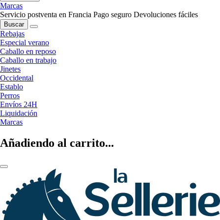
Marcas
Servicio postventa en Francia
Pago seguro
Devoluciones fáciles
Buscar
Rebajas
Especial verano
Caballo en reposo
Caballo en trabajo
Jinetes
Occidental
Establo
Perros
Envíos 24H
Liquidación
Marcas
Añadiendo al carrito...