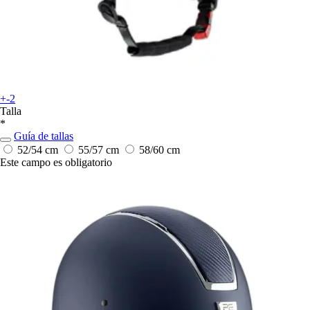
+-2
Talla
*
Guía de tallas
52/54 cm
55/57 cm
58/60 cm
Este campo es obligatorio