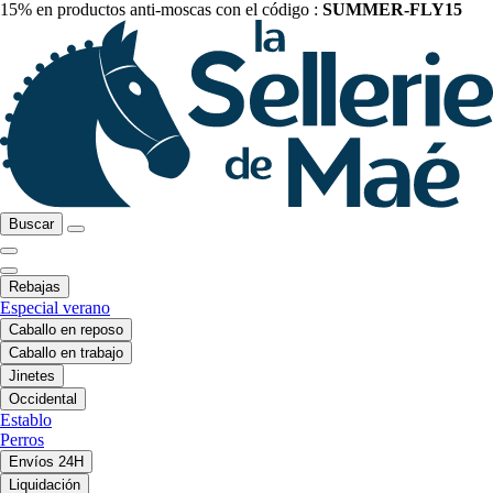
15% en productos anti-moscas con el código :
SUMMER-FLY15
Buscar
Rebajas
Especial verano
Caballo en reposo
Caballo en trabajo
Jinetes
Occidental
Establo
Perros
Envíos 24H
Liquidación