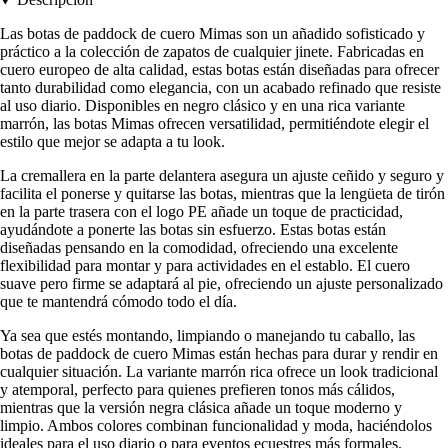
Las botas de paddock de cuero Mimas son un añadido sofisticado y
práctico a la colección de zapatos de cualquier jinete. Fabricadas en
cuero europeo de alta calidad, estas botas están diseñadas para ofrecer
tanto durabilidad como elegancia, con un acabado refinado que resiste
al uso diario. Disponibles en negro clásico y en una rica variante
marrón, las botas Mimas ofrecen versatilidad, permitiéndote elegir el
estilo que mejor se adapta a tu look.
La cremallera en la parte delantera asegura un ajuste ceñido y seguro y
facilita el ponerse y quitarse las botas, mientras que la lengüeta de tirón
en la parte trasera con el logo PE añade un toque de practicidad,
ayudándote a ponerte las botas sin esfuerzo. Estas botas están
diseñadas pensando en la comodidad, ofreciendo una excelente
flexibilidad para montar y para actividades en el establo. El cuero
suave pero firme se adaptará al pie, ofreciendo un ajuste personalizado
que te mantendrá cómodo todo el día.
Ya sea que estés montando, limpiando o manejando tu caballo, las
botas de paddock de cuero Mimas están hechas para durar y rendir en
cualquier situación. La variante marrón rica ofrece un look tradicional
y atemporal, perfecto para quienes prefieren tonos más cálidos,
mientras que la versión negra clásica añade un toque moderno y
limpio. Ambos colores combinan funcionalidad y moda, haciéndolos
ideales para el uso diario o para eventos ecuestres más formales.