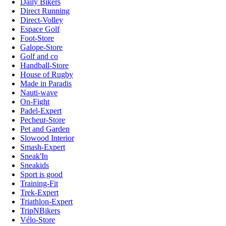
Daily Bikers
Direct Running
Direct-Volley
Espace Golf
Foot-Store
Galope-Store
Golf and co
Handball-Store
House of Rugby
Made in Paradis
Nauti-wave
On-Fight
Padel-Expert
Pecheur-Store
Pet and Garden
Slowood Interior
Smash-Expert
Sneak'In
Sneakids
Sport is good
Training-Fit
Trek-Expert
Triathlon-Expert
TripNBikers
Vélo-Store