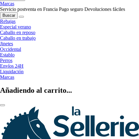
Marcas
Servicio postventa en Francia
Pago seguro
Devoluciones fáciles
Buscar
Rebajas
Especial verano
Caballo en reposo
Caballo en trabajo
Jinetes
Occidental
Establo
Perros
Envíos 24H
Liquidación
Marcas
Añadiendo al carrito...