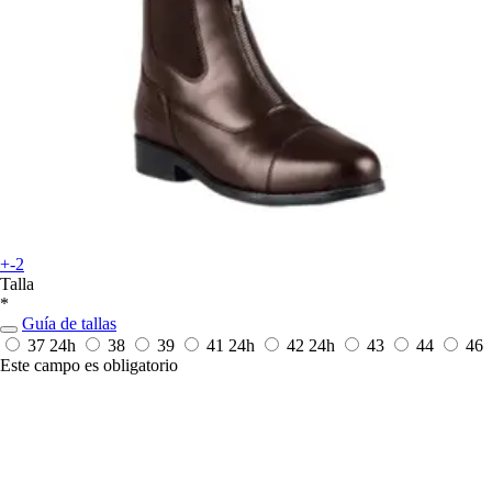
+-2
Talla
*
Guía de tallas
37
24h
38
39
41
24h
42
24h
43
44
46
Este campo es obligatorio