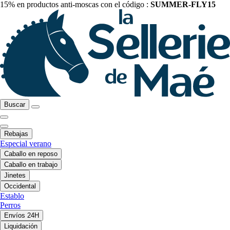
15% en productos anti-moscas con el código :
SUMMER-FLY15
Buscar
Rebajas
Especial verano
Caballo en reposo
Caballo en trabajo
Jinetes
Occidental
Establo
Perros
Envíos 24H
Liquidación