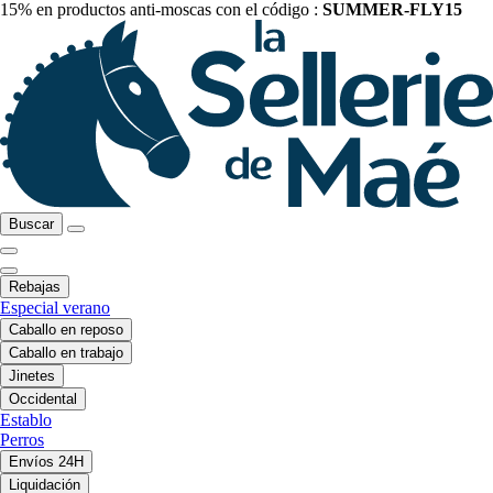
15% en productos anti-moscas con el código :
SUMMER-FLY15
Buscar
Rebajas
Especial verano
Caballo en reposo
Caballo en trabajo
Jinetes
Occidental
Establo
Perros
Envíos 24H
Liquidación