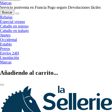
Marcas
Servicio postventa en Francia
Pago seguro
Devoluciones fáciles
Buscar
Rebajas
Especial verano
Caballo en reposo
Caballo en trabajo
Jinetes
Occidental
Establo
Perros
Envíos 24H
Liquidación
Marcas
Añadiendo al carrito...