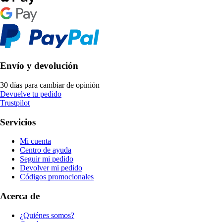
Envío y devolución
30 días para cambiar de opinión
Devuelve tu pedido
Trustpilot
Servicios
Mi cuenta
Centro de ayuda
Seguir mi pedido
Devolver mi pedido
Códigos promocionales
Acerca de
¿Quiénes somos?