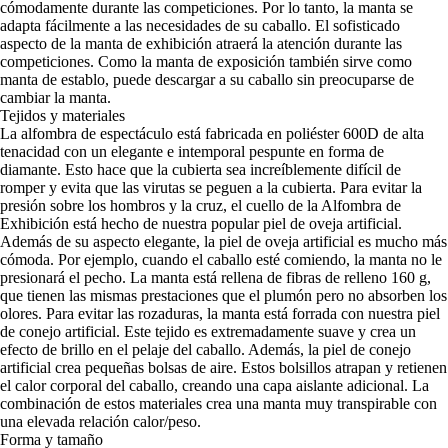
cómodamente durante las competiciones. Por lo tanto, la manta se
adapta fácilmente a las necesidades de su caballo. El sofisticado
aspecto de la manta de exhibición atraerá la atención durante las
competiciones. Como la manta de exposición también sirve como
manta de establo, puede descargar a su caballo sin preocuparse de
cambiar la manta.
Tejidos y materiales
La alfombra de espectáculo está fabricada en poliéster 600D de alta
tenacidad con un elegante e intemporal pespunte en forma de
diamante. Esto hace que la cubierta sea increíblemente difícil de
romper y evita que las virutas se peguen a la cubierta. Para evitar la
presión sobre los hombros y la cruz, el cuello de la Alfombra de
Exhibición está hecho de nuestra popular piel de oveja artificial.
Además de su aspecto elegante, la piel de oveja artificial es mucho más
cómoda. Por ejemplo, cuando el caballo esté comiendo, la manta no le
presionará el pecho. La manta está rellena de fibras de relleno 160 g,
que tienen las mismas prestaciones que el plumón pero no absorben los
olores. Para evitar las rozaduras, la manta está forrada con nuestra piel
de conejo artificial. Este tejido es extremadamente suave y crea un
efecto de brillo en el pelaje del caballo. Además, la piel de conejo
artificial crea pequeñas bolsas de aire. Estos bolsillos atrapan y retienen
el calor corporal del caballo, creando una capa aislante adicional. La
combinación de estos materiales crea una manta muy transpirable con
una elevada relación calor/peso.
Forma y tamaño