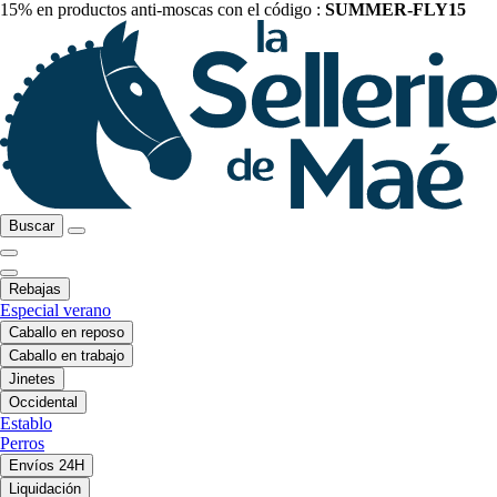
15% en productos anti-moscas con el código :
SUMMER-FLY15
Buscar
Rebajas
Especial verano
Caballo en reposo
Caballo en trabajo
Jinetes
Occidental
Establo
Perros
Envíos 24H
Liquidación