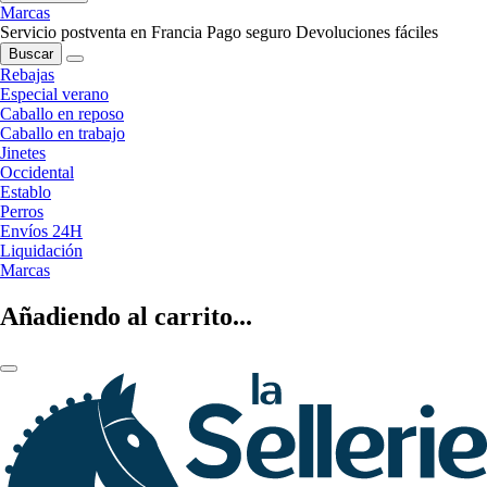
Marcas
Servicio postventa en Francia
Pago seguro
Devoluciones fáciles
Buscar
Rebajas
Especial verano
Caballo en reposo
Caballo en trabajo
Jinetes
Occidental
Establo
Perros
Envíos 24H
Liquidación
Marcas
Añadiendo al carrito...