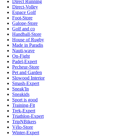
Direct Running
Direct-Volley
Espace Golf
Foot-Store
Galope-Store
Golf and co
Handball-Store
House of Rugby
Made in Paradis
Nauti-wave
On-Fight
Padel-Expert
Pecheur-Store
Pet and Garden
Slowood Interior
Smash-Expert
Sneak'In
Sneakids
Sport is good
Training-Fit
Trek-Expert
Triathlon-Expert
TripNBikers
Vélo-Store
Winter-Expert