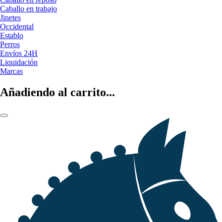
Caballo en trabajo
Jinetes
Occidental
Establo
Perros
Envíos 24H
Liquidación
Marcas
Añadiendo al carrito...