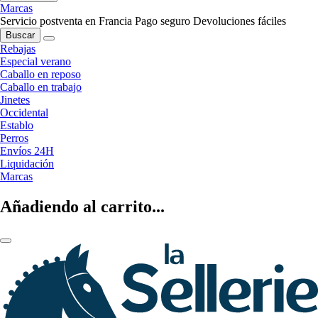
Marcas
Servicio postventa en Francia
Pago seguro
Devoluciones fáciles
Buscar
Rebajas
Especial verano
Caballo en reposo
Caballo en trabajo
Jinetes
Occidental
Establo
Perros
Envíos 24H
Liquidación
Marcas
Añadiendo al carrito...