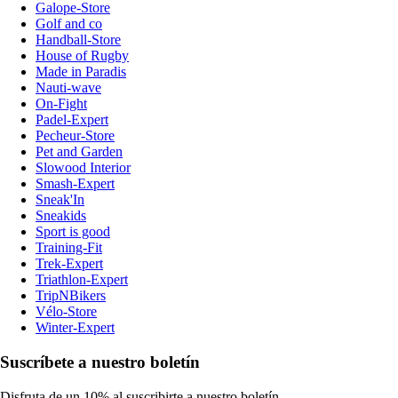
Galope-Store
Golf and co
Handball-Store
House of Rugby
Made in Paradis
Nauti-wave
On-Fight
Padel-Expert
Pecheur-Store
Pet and Garden
Slowood Interior
Smash-Expert
Sneak'In
Sneakids
Sport is good
Training-Fit
Trek-Expert
Triathlon-Expert
TripNBikers
Vélo-Store
Winter-Expert
Suscríbete a nuestro boletín
Disfruta de un 10% al suscribirte a nuestro boletín