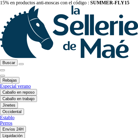
15% en productos anti-moscas con el código :
SUMMER-FLY15
Buscar
Rebajas
Especial verano
Caballo en reposo
Caballo en trabajo
Jinetes
Occidental
Establo
Perros
Envíos 24H
Liquidación