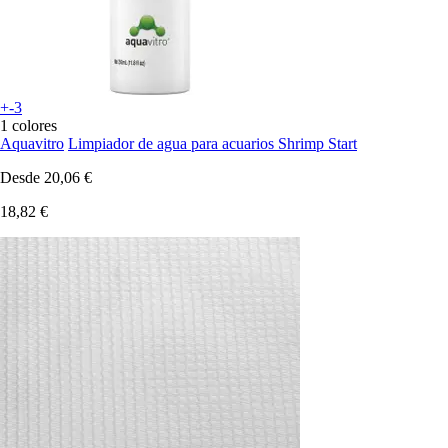
+-3
1 colores
Aquavitro
Limpiador de agua para acuarios Shrimp Start
Desde
20,06 €
18,82 €