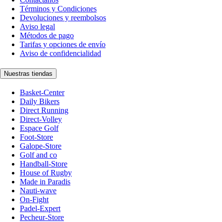
Términos y Condiciones
Devoluciones y reembolsos
Aviso legal
Métodos de pago
Tarifas y opciones de envío
Aviso de confidencialidad
Nuestras tiendas
Basket-Center
Daily Bikers
Direct Running
Direct-Volley
Espace Golf
Foot-Store
Galope-Store
Golf and co
Handball-Store
House of Rugby
Made in Paradis
Nauti-wave
On-Fight
Padel-Expert
Pecheur-Store