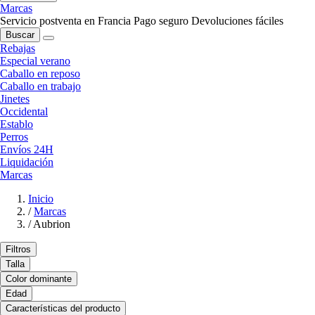
Marcas
Servicio postventa en Francia
Pago seguro
Devoluciones fáciles
Buscar
Rebajas
Especial verano
Caballo en reposo
Caballo en trabajo
Jinetes
Occidental
Establo
Perros
Envíos 24H
Liquidación
Marcas
Inicio
/
Marcas
/
Aubrion
Filtros
Talla
Color dominante
Edad
Características del producto