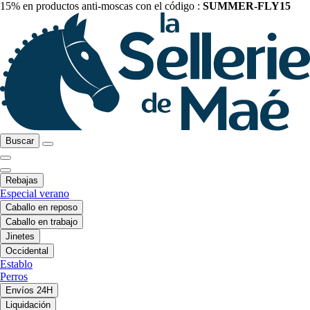
15% en productos anti-moscas con el código :
SUMMER-FLY15
Buscar
Rebajas
Especial verano
Caballo en reposo
Caballo en trabajo
Jinetes
Occidental
Establo
Perros
Envíos 24H
Liquidación