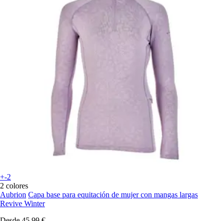
+-2
2 colores
Aubrion
Capa base para equitación de mujer con mangas largas
Revive Winter
Desde
45,99 €