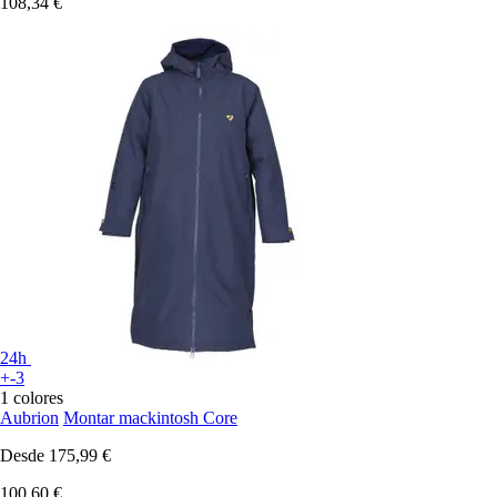
108,34 €
24h
+-3
1 colores
Aubrion
Montar mackintosh Core
Desde
175,99 €
100,60 €