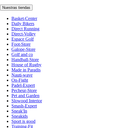
Nuestras tiendas
Basket-Center
Daily Bikers
Direct Running
Direct-Volley
Espace Golf
Foot-Store
Galope-Store
Golf and co
Handball-Store
House of Rugby
Made in Paradis
Nauti-wave
On-Fight
Padel-Expert
Pecheur-Store
Pet and Garden
Slowood Interior
Smash-Expert
Sneak'In
Sneakids
Sport is good
Training-Fit