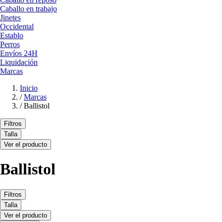
Caballo en trabajo
Jinetes
Occidental
Establo
Perros
Envíos 24H
Liquidación
Marcas
Inicio
/
Marcas
/
Ballistol
Filtros
Talla
Ver el producto
Ballistol
Filtros
Talla
Ver el producto