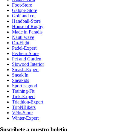
Foot-Store
Galope-Store
Golf and co
Handball-Store
House of Rugby
Made in Paradis
Nauti-wave
On-Fight
Padel-Expert
Pecheur-Store
Pet and Garden
Slowood Interior
Smash-Expert
Sneak'In
Sneakids
Sport is good
Training-Fit
Trek-Expert
Triathlon-Expert
TripNBikers
Vélo-Store
Winter-Expert
Suscríbete a nuestro boletín