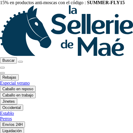
15% en productos anti-moscas con el código :
SUMMER-FLY15
Buscar
Rebajas
Especial verano
Caballo en reposo
Caballo en trabajo
Jinetes
Occidental
Establo
Perros
Envíos 24H
Liquidación