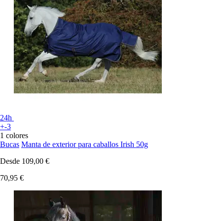
24h
+-3
1 colores
Bucas
Manta de exterior para caballos Irish 50g
Desde
109,00 €
70,95 €