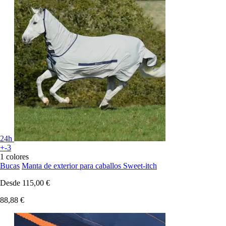
24h
+-3
1 colores
Bucas
Manta de exterior para caballos Sweet-itch
Desde
115,00 €
88,88 €