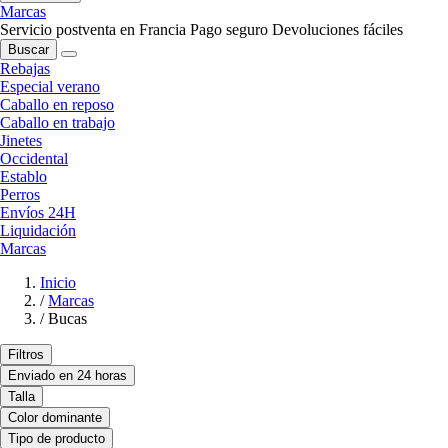
Marcas
Servicio postventa en Francia
Pago seguro
Devoluciones fáciles
Buscar
Rebajas
Especial verano
Caballo en reposo
Caballo en trabajo
Jinetes
Occidental
Establo
Perros
Envíos 24H
Liquidación
Marcas
Inicio
/
Marcas
/
Bucas
Filtros
Enviado en 24 horas
Talla
Color dominante
Tipo de producto