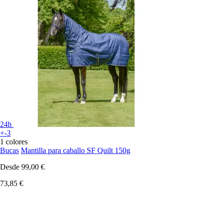
24h
+-3
1 colores
Bucas
Mantilla para caballo SF Quilt 150g
Desde
99,00 €
73,85 €