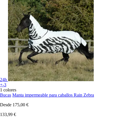
24h
+-3
1 colores
Bucas
Manta impermeable para caballos Rain Zebra
Desde
175,00 €
133,99 €