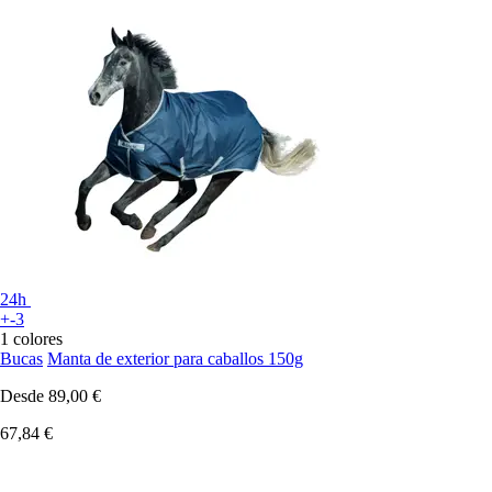
24h
+-3
1 colores
Bucas
Manta de exterior para caballos 150g
Desde
89,00 €
67,84 €