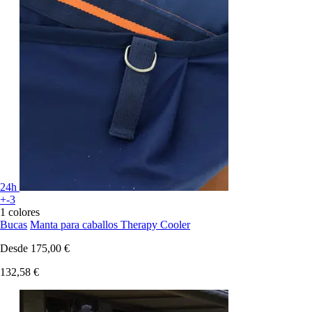
24h
+-3
1 colores
Bucas
Manta para caballos Therapy Cooler
Desde
175,00 €
132,58 €