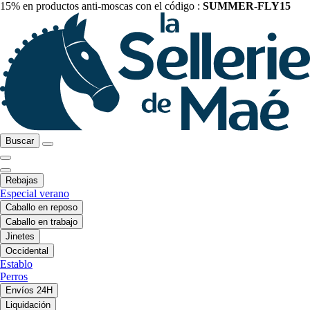
15% en productos anti-moscas con el código :
SUMMER-FLY15
Buscar
Rebajas
Especial verano
Caballo en reposo
Caballo en trabajo
Jinetes
Occidental
Establo
Perros
Envíos 24H
Liquidación