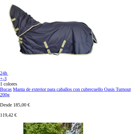
24h
+-3
1 colores
Bucas
Manta de exterior para caballos con cubrecuello Oasis Turnout
200g
Desde
185,00 €
119,42 €