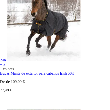
24h
+-3
1 colores
Bucas
Manta de exterior para caballos Irish 50g
Desde
109,00 €
77,48 €