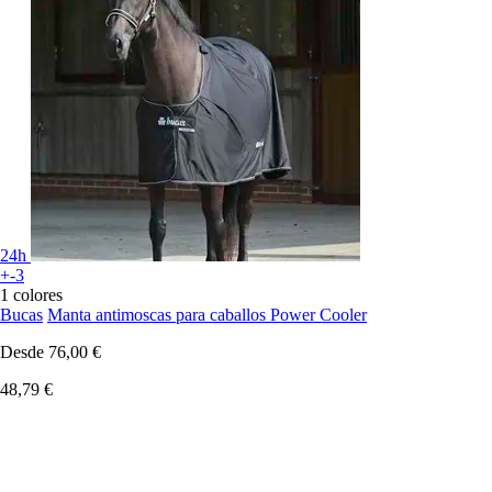
24h
+-3
1 colores
Bucas
Manta antimoscas para caballos Power Cooler
Desde
76,00 €
48,79 €