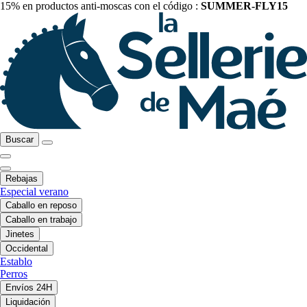
15% en productos anti-moscas con el código :
SUMMER-FLY15
Buscar
Rebajas
Especial verano
Caballo en reposo
Caballo en trabajo
Jinetes
Occidental
Establo
Perros
Envíos 24H
Liquidación