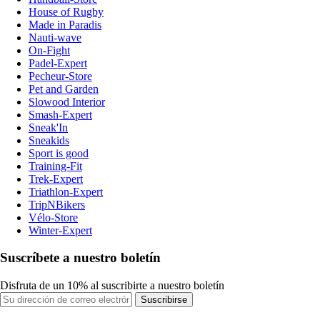
House of Rugby
Made in Paradis
Nauti-wave
On-Fight
Padel-Expert
Pecheur-Store
Pet and Garden
Slowood Interior
Smash-Expert
Sneak'In
Sneakids
Sport is good
Training-Fit
Trek-Expert
Triathlon-Expert
TripNBikers
Vélo-Store
Winter-Expert
Suscríbete a nuestro boletín
Disfruta de un 10% al suscribirte a nuestro boletín
Suscribirse