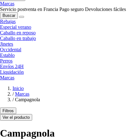
Marcas
Servicio postventa en Francia
Pago seguro
Devoluciones fáciles
Buscar
Rebajas
Especial verano
Caballo en reposo
Caballo en trabajo
Jinetes
Occidental
Establo
Perros
Envíos 24H
Liquidación
Marcas
Inicio
/
Marcas
/
Campagnola
Filtros
Ver el producto
Campagnola