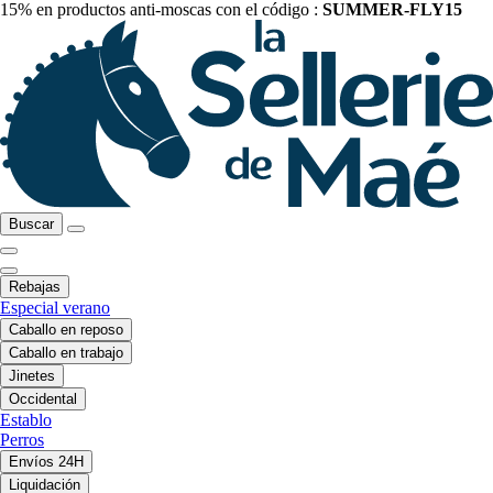
15% en productos anti-moscas con el código :
SUMMER-FLY15
Buscar
Rebajas
Especial verano
Caballo en reposo
Caballo en trabajo
Jinetes
Occidental
Establo
Perros
Envíos 24H
Liquidación