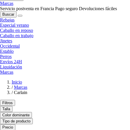
Marcas
Servicio postventa en Francia
Pago seguro
Devoluciones fáciles
Buscar
Rebajas
Especial verano
Caballo en reposo
Caballo en trabajo
Jinetes
Occidental
Establo
Perros
Envíos 24H
Liquidación
Marcas
Inicio
/
Marcas
/
Carlain
Filtros
Talla
Color dominante
Tipo de producto
Precio