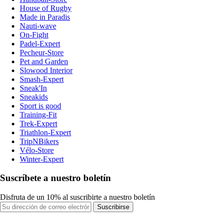
House of Rugby
Made in Paradis
Nauti-wave
On-Fight
Padel-Expert
Pecheur-Store
Pet and Garden
Slowood Interior
Smash-Expert
Sneak'In
Sneakids
Sport is good
Training-Fit
Trek-Expert
Triathlon-Expert
TripNBikers
Vélo-Store
Winter-Expert
Suscríbete a nuestro boletín
Disfruta de un 10% al suscribirte a nuestro boletín
Suscribirse