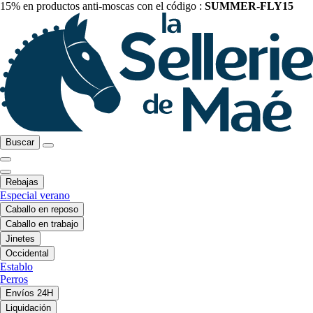
15% en productos anti-moscas con el código :
SUMMER-FLY15
Buscar
Rebajas
Especial verano
Caballo en reposo
Caballo en trabajo
Jinetes
Occidental
Establo
Perros
Envíos 24H
Liquidación