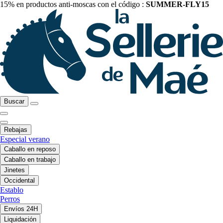
15% en productos anti-moscas con el código :
SUMMER-FLY15
Buscar
Rebajas
Especial verano
Caballo en reposo
Caballo en trabajo
Jinetes
Occidental
Establo
Perros
Envíos 24H
Liquidación