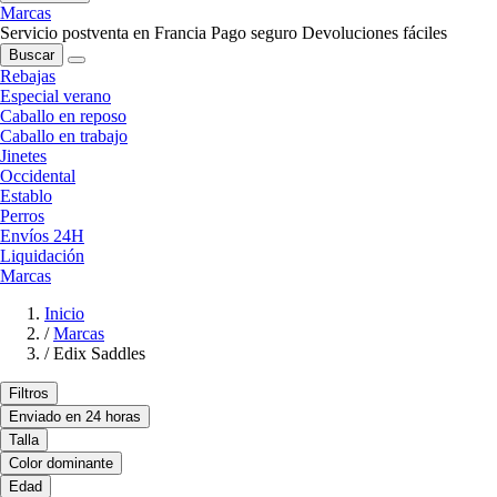
Marcas
Servicio postventa en Francia
Pago seguro
Devoluciones fáciles
Buscar
Rebajas
Especial verano
Caballo en reposo
Caballo en trabajo
Jinetes
Occidental
Establo
Perros
Envíos 24H
Liquidación
Marcas
Inicio
/
Marcas
/
Edix Saddles
Filtros
Enviado en 24 horas
Talla
Color dominante
Edad