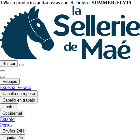
15% en productos anti-moscas con el código :
SUMMER-FLY15
Buscar
Rebajas
Especial verano
Caballo en reposo
Caballo en trabajo
Jinetes
Occidental
Establo
Perros
Envíos 24H
Liquidación