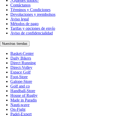
¿Quiénes somos?
Contáctanos
Términos y Condiciones
Devoluciones y reembolsos
Aviso legal
Métodos de pago
Tarifas y opciones de envío
Aviso de confidencialidad
Nuestras tiendas
Basket-Center
Daily Bikers
Direct Running
Direct-Volley
Espace Golf
Foot-Store
Galope-Store
Golf and co
Handball-Store
House of Rugby
Made in Paradis
Nauti-wave
On-Fight
Padel-Expert