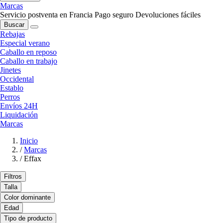
Marcas
Servicio postventa en Francia
Pago seguro
Devoluciones fáciles
Buscar
Rebajas
Especial verano
Caballo en reposo
Caballo en trabajo
Jinetes
Occidental
Establo
Perros
Envíos 24H
Liquidación
Marcas
Inicio
/
Marcas
/
Effax
Filtros
Talla
Color dominante
Edad
Tipo de producto