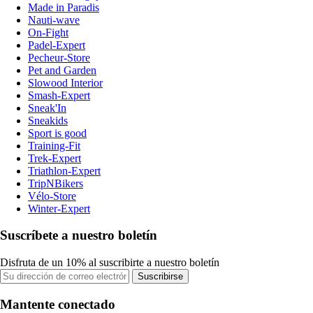
Made in Paradis
Nauti-wave
On-Fight
Padel-Expert
Pecheur-Store
Pet and Garden
Slowood Interior
Smash-Expert
Sneak'In
Sneakids
Sport is good
Training-Fit
Trek-Expert
Triathlon-Expert
TripNBikers
Vélo-Store
Winter-Expert
Suscríbete a nuestro boletín
Disfruta de un 10% al suscribirte a nuestro boletín
Suscribirse
Mantente conectado