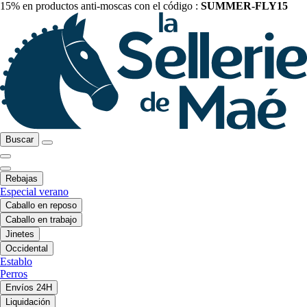
15% en productos anti-moscas con el código :
SUMMER-FLY15
Buscar
Rebajas
Especial verano
Caballo en reposo
Caballo en trabajo
Jinetes
Occidental
Establo
Perros
Envíos 24H
Liquidación