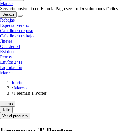
Marcas
Servicio postventa en Francia
Pago seguro
Devoluciones fáciles
Buscar
Rebajas
Especial verano
Caballo en reposo
Caballo en trabajo
Jinetes
Occidental
Establo
Perros
Envíos 24H
Liquidación
Marcas
Inicio
/
Marcas
/
Freeman T Porter
Filtros
Talla
Ver el producto
Freeman T Porter