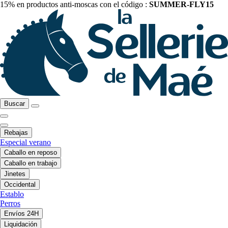
15% en productos anti-moscas con el código :
SUMMER-FLY15
Buscar
Rebajas
Especial verano
Caballo en reposo
Caballo en trabajo
Jinetes
Occidental
Establo
Perros
Envíos 24H
Liquidación