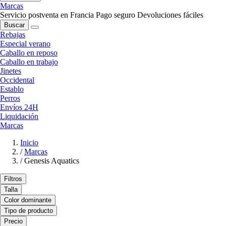
Marcas
Servicio postventa en Francia
Pago seguro
Devoluciones fáciles
Buscar
Rebajas
Especial verano
Caballo en reposo
Caballo en trabajo
Jinetes
Occidental
Establo
Perros
Envíos 24H
Liquidación
Marcas
Inicio
/
Marcas
/
Genesis Aquatics
Filtros
Talla
Color dominante
Tipo de producto
Precio