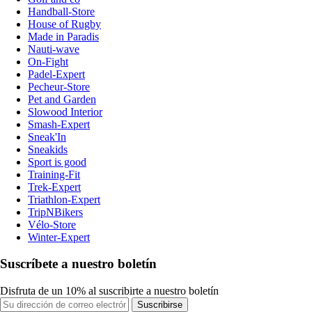
Handball-Store
House of Rugby
Made in Paradis
Nauti-wave
On-Fight
Padel-Expert
Pecheur-Store
Pet and Garden
Slowood Interior
Smash-Expert
Sneak'In
Sneakids
Sport is good
Training-Fit
Trek-Expert
Triathlon-Expert
TripNBikers
Vélo-Store
Winter-Expert
Suscríbete a nuestro boletín
Disfruta de un 10% al suscribirte a nuestro boletín
Suscribirse