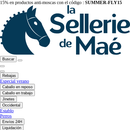
15% en productos anti-moscas con el código :
SUMMER-FLY15
Buscar
Rebajas
Especial verano
Caballo en reposo
Caballo en trabajo
Jinetes
Occidental
Establo
Perros
Envíos 24H
Liquidación