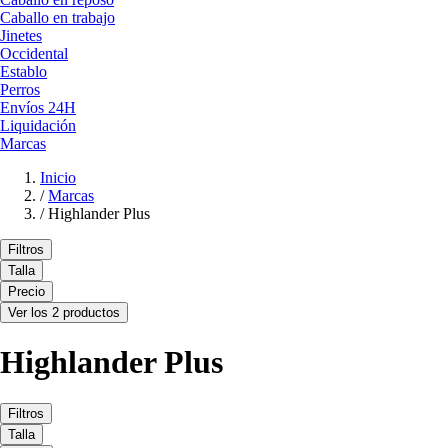
Caballo en trabajo
Jinetes
Occidental
Establo
Perros
Envíos 24H
Liquidación
Marcas
Inicio
/
Marcas
/
Highlander Plus
Filtros
Talla
Precio
Ver los 2 productos
Highlander Plus
Filtros
Talla