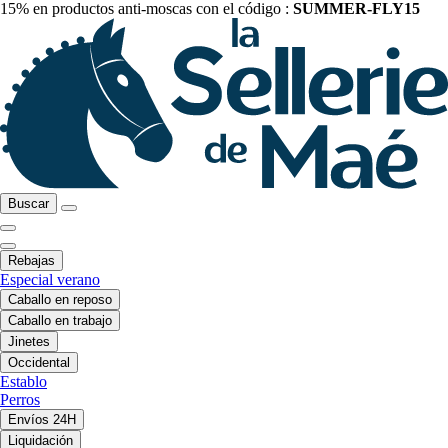
15% en productos anti-moscas con el código :
SUMMER-FLY15
Buscar
Rebajas
Especial verano
Caballo en reposo
Caballo en trabajo
Jinetes
Occidental
Establo
Perros
Envíos 24H
Liquidación