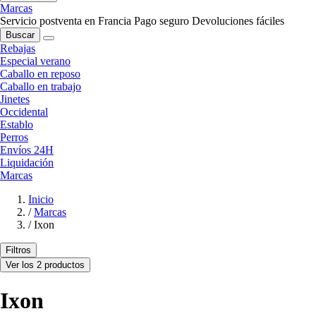
Marcas
Servicio postventa en Francia
Pago seguro
Devoluciones fáciles
Buscar
Rebajas
Especial verano
Caballo en reposo
Caballo en trabajo
Jinetes
Occidental
Establo
Perros
Envíos 24H
Liquidación
Marcas
Inicio
/
Marcas
/
Ixon
Filtros
Ver los 2 productos
Ixon