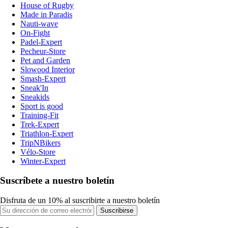
House of Rugby
Made in Paradis
Nauti-wave
On-Fight
Padel-Expert
Pecheur-Store
Pet and Garden
Slowood Interior
Smash-Expert
Sneak'In
Sneakids
Sport is good
Training-Fit
Trek-Expert
Triathlon-Expert
TripNBikers
Vélo-Store
Winter-Expert
Suscríbete a nuestro boletín
Disfruta de un 10% al suscribirte a nuestro boletín
Suscribirse