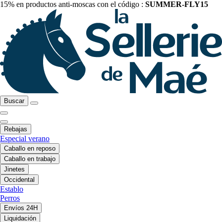
15% en productos anti-moscas con el código :
SUMMER-FLY15
Buscar
Rebajas
Especial verano
Caballo en reposo
Caballo en trabajo
Jinetes
Occidental
Establo
Perros
Envíos 24H
Liquidación