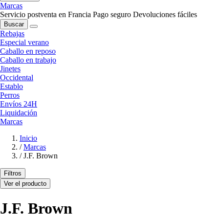
Marcas
Servicio postventa en Francia
Pago seguro
Devoluciones fáciles
Buscar
Rebajas
Especial verano
Caballo en reposo
Caballo en trabajo
Jinetes
Occidental
Establo
Perros
Envíos 24H
Liquidación
Marcas
Inicio
/
Marcas
/
J.F. Brown
Filtros
Ver el producto
J.F. Brown