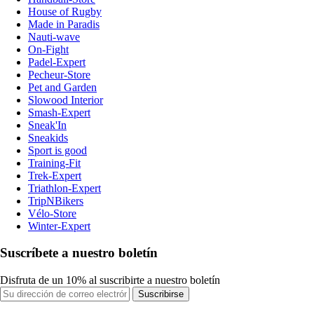
House of Rugby
Made in Paradis
Nauti-wave
On-Fight
Padel-Expert
Pecheur-Store
Pet and Garden
Slowood Interior
Smash-Expert
Sneak'In
Sneakids
Sport is good
Training-Fit
Trek-Expert
Triathlon-Expert
TripNBikers
Vélo-Store
Winter-Expert
Suscríbete a nuestro boletín
Disfruta de un 10% al suscribirte a nuestro boletín
Suscribirse