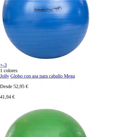
+-3
1 colores
Jolly
Globo con asa para caballo Mega
Desde
52,95 €
41,94 €