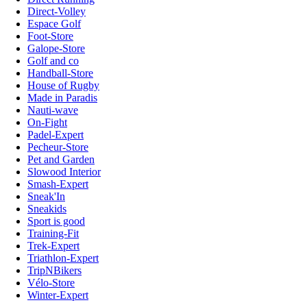
Direct-Volley
Espace Golf
Foot-Store
Galope-Store
Golf and co
Handball-Store
House of Rugby
Made in Paradis
Nauti-wave
On-Fight
Padel-Expert
Pecheur-Store
Pet and Garden
Slowood Interior
Smash-Expert
Sneak'In
Sneakids
Sport is good
Training-Fit
Trek-Expert
Triathlon-Expert
TripNBikers
Vélo-Store
Winter-Expert