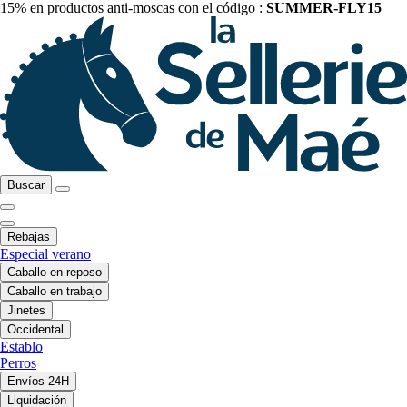
15% en productos anti-moscas con el código :
SUMMER-FLY15
Buscar
Rebajas
Especial verano
Caballo en reposo
Caballo en trabajo
Jinetes
Occidental
Establo
Perros
Envíos 24H
Liquidación