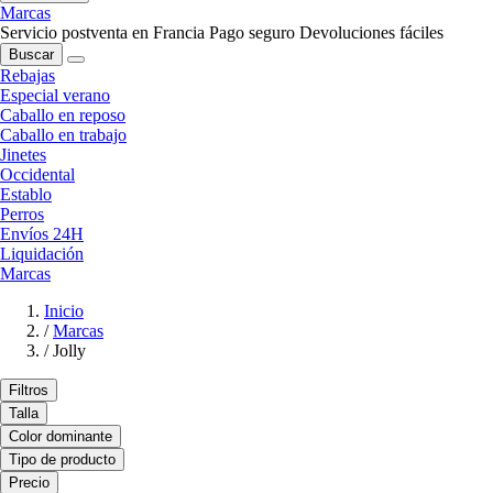
Marcas
Servicio postventa en Francia
Pago seguro
Devoluciones fáciles
Buscar
Rebajas
Especial verano
Caballo en reposo
Caballo en trabajo
Jinetes
Occidental
Establo
Perros
Envíos 24H
Liquidación
Marcas
Inicio
/
Marcas
/
Jolly
Filtros
Talla
Color dominante
Tipo de producto
Precio