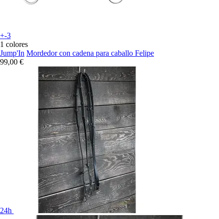
+-3
1 colores
Jump'In
Mordedor con cadena para caballo Felipe
99,00 €
24h