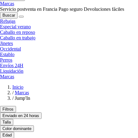
Marcas
Servicio postventa en Francia
Pago seguro
Devoluciones fáciles
Buscar
Rebajas
Especial verano
Caballo en reposo
Caballo en trabajo
Jinetes
Occidental
Establo
Perros
Envíos 24H
Liquidación
Marcas
Inicio
/
Marcas
/
Jump'In
Filtros
Enviado en 24 horas
Talla
Color dominante
Edad