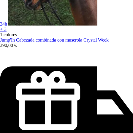
24h
+-3
1 colores
Jump'In
Cabezada combinada con muserola Crystal Week
390,00 €