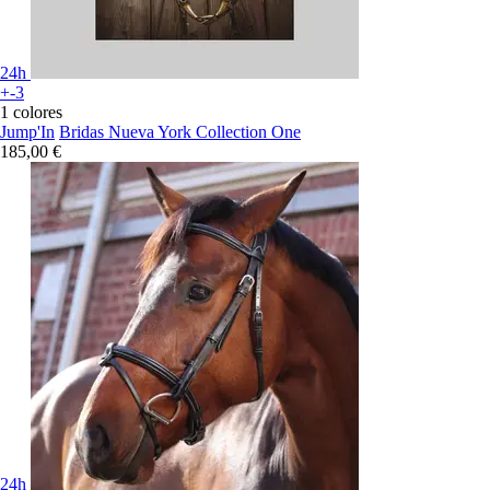
24h
+-3
1 colores
Jump'In
Bridas Nueva York Collection One
185,00 €
24h