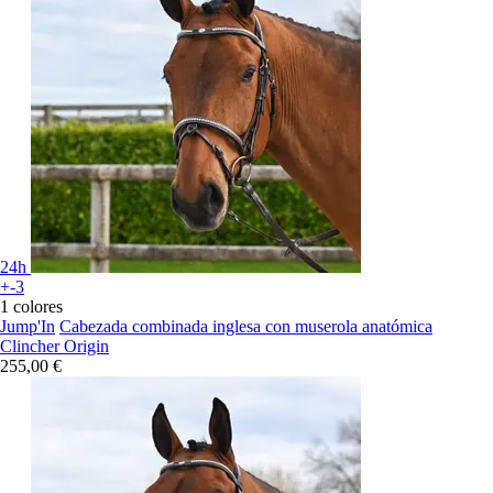
24h
+-3
1 colores
Jump'In
Cabezada combinada inglesa con muserola anatómica
Clincher Origin
255,00 €