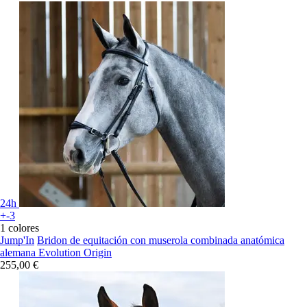
24h
+-3
1 colores
Jump'In
Bridon de equitación con muserola combinada anatómica
alemana Evolution Origin
255,00 €