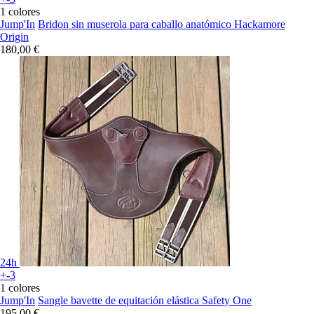
1 colores
Jump'In
Bridon sin muserola para caballo anatómico Hackamore
Origin
180,00 €
24h
+-3
1 colores
Jump'In
Sangle bavette de equitación elástica Safety One
195,00 €