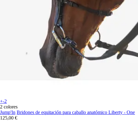
+-2
2 colores
Jump'In
Bridones de equitación para caballo anatómico Liberty - One
125,00 €