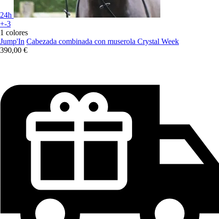
24h
+-3
1 colores
Jump'In
Cabezada combinada con muserola Crystal Week
390,00 €