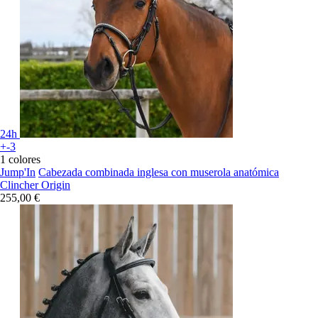
24h
+-3
1 colores
Jump'In
Cabezada combinada inglesa con muserola anatómica
Clincher Origin
255,00 €