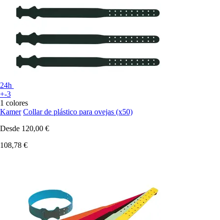
24h
+-3
1 colores
Kamer
Collar de plástico para ovejas (x50)
Desde
120,00 €
108,78 €