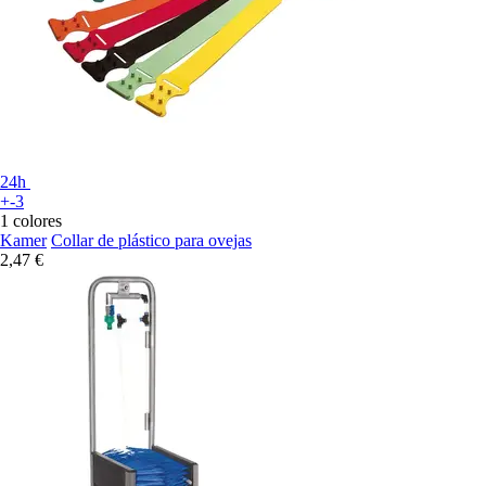
24h
+-3
1 colores
Kamer
Collar de plástico para ovejas
2,47 €