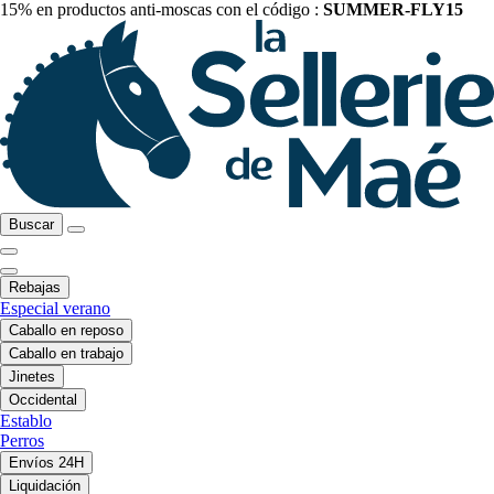
15% en productos anti-moscas con el código :
SUMMER-FLY15
Buscar
Rebajas
Especial verano
Caballo en reposo
Caballo en trabajo
Jinetes
Occidental
Establo
Perros
Envíos 24H
Liquidación