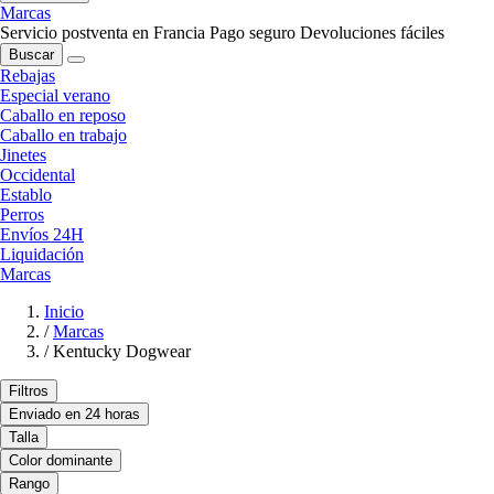
Marcas
Servicio postventa en Francia
Pago seguro
Devoluciones fáciles
Buscar
Rebajas
Especial verano
Caballo en reposo
Caballo en trabajo
Jinetes
Occidental
Establo
Perros
Envíos 24H
Liquidación
Marcas
Inicio
/
Marcas
/
Kentucky Dogwear
Filtros
Enviado en 24 horas
Talla
Color dominante
Rango