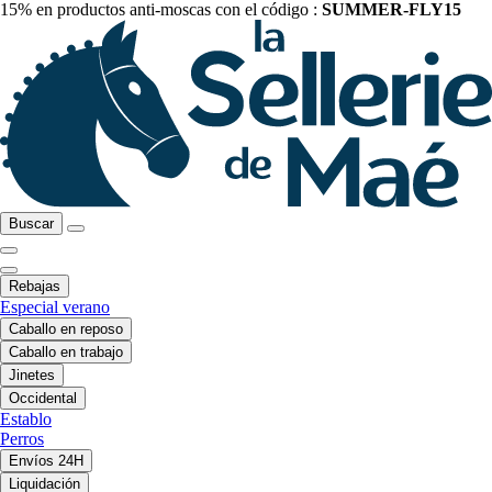
15% en productos anti-moscas con el código :
SUMMER-FLY15
Buscar
Rebajas
Especial verano
Caballo en reposo
Caballo en trabajo
Jinetes
Occidental
Establo
Perros
Envíos 24H
Liquidación