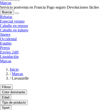
Marcas
Servicio postventa en Francia
Pago seguro
Devoluciones fáciles
Buscar
Rebajas
Especial verano
Caballo en reposo
Caballo en trabajo
Jinetes
Occidental
Establo
Perros
Envíos 24H
Liquidación
Marcas
Inicio
/
Marcas
/
Lavauzelle
Filtros
Color dominante
Edad
Tipo de producto
Sport