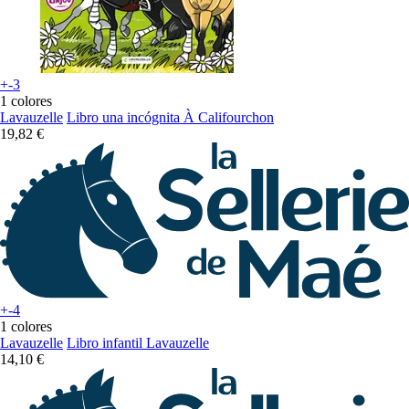
+-3
1 colores
Lavauzelle
Libro una incógnita À Califourchon
19,82 €
+-4
1 colores
Lavauzelle
Libro infantil Lavauzelle
14,10 €