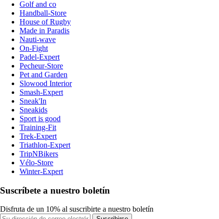
Golf and co
Handball-Store
House of Rugby
Made in Paradis
Nauti-wave
On-Fight
Padel-Expert
Pecheur-Store
Pet and Garden
Slowood Interior
Smash-Expert
Sneak'In
Sneakids
Sport is good
Training-Fit
Trek-Expert
Triathlon-Expert
TripNBikers
Vélo-Store
Winter-Expert
Suscríbete a nuestro boletín
Disfruta de un 10% al suscribirte a nuestro boletín
Suscribirse