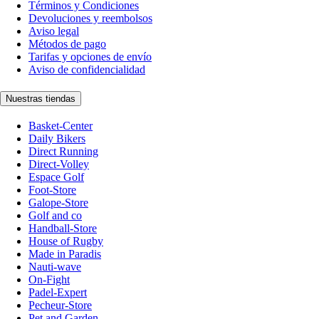
Términos y Condiciones
Devoluciones y reembolsos
Aviso legal
Métodos de pago
Tarifas y opciones de envío
Aviso de confidencialidad
Nuestras tiendas
Basket-Center
Daily Bikers
Direct Running
Direct-Volley
Espace Golf
Foot-Store
Galope-Store
Golf and co
Handball-Store
House of Rugby
Made in Paradis
Nauti-wave
On-Fight
Padel-Expert
Pecheur-Store
Pet and Garden