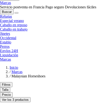
Marcas
Servicio postventa en Francia
Pago seguro
Devoluciones fáciles
Buscar
Rebajas
Especial verano
Caballo en reposo
Caballo en trabajo
Jinetes
Occidental
Establo
Perros
Envíos 24H
Liquidación
Marcas
Inicio
/
Marcas
/
Malaysian Horseshoes
Filtros
Talla
Precio
Ver los 3 productos