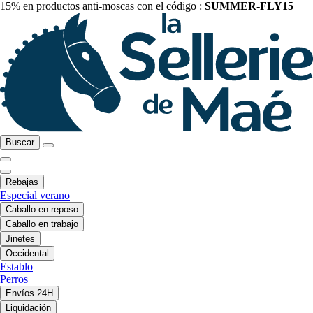
15% en productos anti-moscas con el código :
SUMMER-FLY15
Buscar
Rebajas
Especial verano
Caballo en reposo
Caballo en trabajo
Jinetes
Occidental
Establo
Perros
Envíos 24H
Liquidación