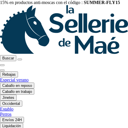
15% en productos anti-moscas con el código :
SUMMER-FLY15
Buscar
Rebajas
Especial verano
Caballo en reposo
Caballo en trabajo
Jinetes
Occidental
Establo
Perros
Envíos 24H
Liquidación