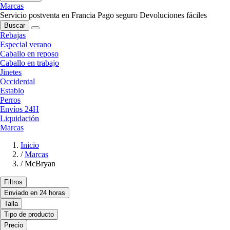
Marcas
Servicio postventa en Francia
Pago seguro
Devoluciones fáciles
Buscar
Rebajas
Especial verano
Caballo en reposo
Caballo en trabajo
Jinetes
Occidental
Establo
Perros
Envíos 24H
Liquidación
Marcas
Inicio
/
Marcas
/
McBryan
Filtros
Enviado en 24 horas
Talla
Tipo de producto
Precio