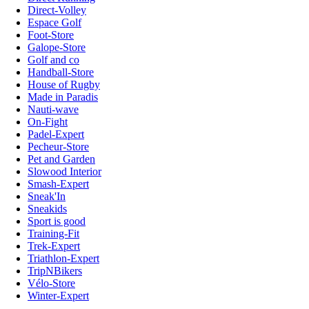
Direct-Volley
Espace Golf
Foot-Store
Galope-Store
Golf and co
Handball-Store
House of Rugby
Made in Paradis
Nauti-wave
On-Fight
Padel-Expert
Pecheur-Store
Pet and Garden
Slowood Interior
Smash-Expert
Sneak'In
Sneakids
Sport is good
Training-Fit
Trek-Expert
Triathlon-Expert
TripNBikers
Vélo-Store
Winter-Expert