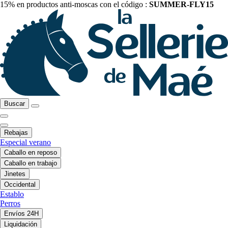
15% en productos anti-moscas con el código :
SUMMER-FLY15
Buscar
Rebajas
Especial verano
Caballo en reposo
Caballo en trabajo
Jinetes
Occidental
Establo
Perros
Envíos 24H
Liquidación