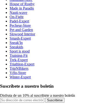
House of Rugby
Made in Paradis
Nauti-wave
On-Fight
Padel-Expert
Pecheur-Store
Pet and Garden
Slowood Interior
Smash-Expert
Sneak'In
Sneakids
Sport is good
Training-Fit
Trek-Expert
Triathlon-Expert
TripNBikers
Vélo-Store
Winter-Expert
Suscríbete a nuestro boletín
Disfruta de un 10% al suscribirte a nuestro boletín
Suscribirse