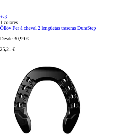
+-3
1 colores
Öllöv
Fer à cheval 2 lengüetas traseras DuraStep
Desde
30,99 €
25,21 €