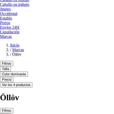
Caballo en trabajo
Jinetes
Occidental
Establo
Perros
Envíos 24H
Liquidación
Marcas
Inicio
/
Marcas
/
Öllöv
Filtros
Talla
Color dominante
Precio
Ver los 4 productos
Öllöv
Filtros