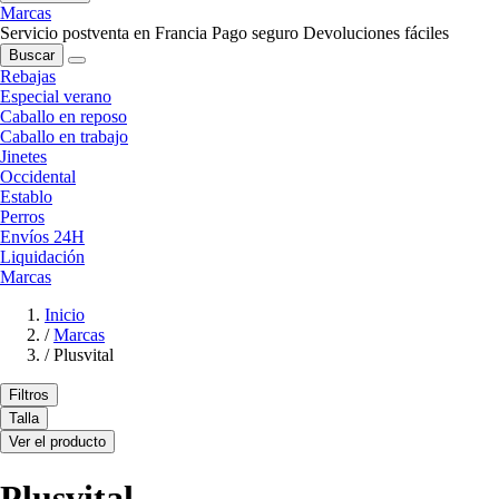
Marcas
Servicio postventa en Francia
Pago seguro
Devoluciones fáciles
Buscar
Rebajas
Especial verano
Caballo en reposo
Caballo en trabajo
Jinetes
Occidental
Establo
Perros
Envíos 24H
Liquidación
Marcas
Inicio
/
Marcas
/
Plusvital
Filtros
Talla
Ver el producto
Plusvital