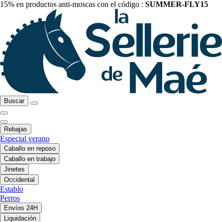
15% en productos anti-moscas con el código :
SUMMER-FLY15
Buscar
Rebajas
Especial verano
Caballo en reposo
Caballo en trabajo
Jinetes
Occidental
Establo
Perros
Envíos 24H
Liquidación