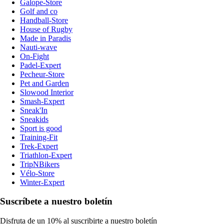
Galope-Store
Golf and co
Handball-Store
House of Rugby
Made in Paradis
Nauti-wave
On-Fight
Padel-Expert
Pecheur-Store
Pet and Garden
Slowood Interior
Smash-Expert
Sneak'In
Sneakids
Sport is good
Training-Fit
Trek-Expert
Triathlon-Expert
TripNBikers
Vélo-Store
Winter-Expert
Suscríbete a nuestro boletín
Disfruta de un 10% al suscribirte a nuestro boletín