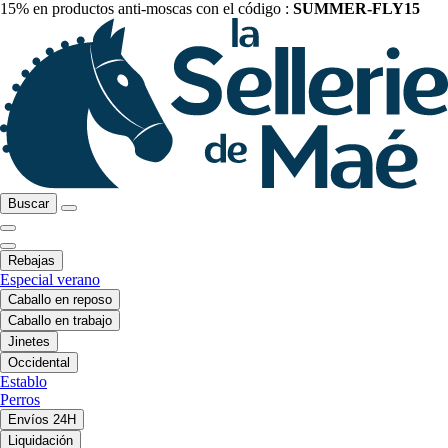
15% en productos anti-moscas con el código :
SUMMER-FLY15
Buscar
Rebajas
Especial verano
Caballo en reposo
Caballo en trabajo
Jinetes
Occidental
Establo
Perros
Envíos 24H
Liquidación