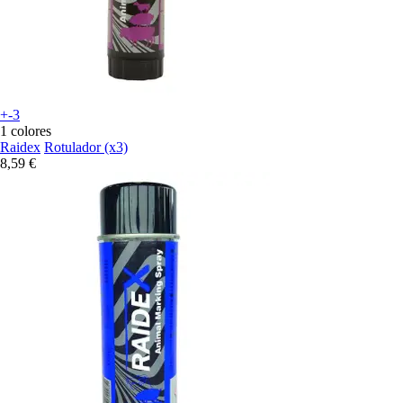
+-3
1 colores
Raidex
Rotulador (x3)
8,59 €