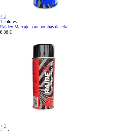
+-3
1 colores
Raidex
Marcaje para bombas de cría
8,88 €
+-3