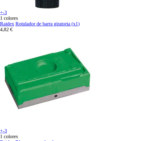
+-3
1 colores
Raidex
Rotulador de barra giratoria (x1)
4,82 €
+-3
1 colores