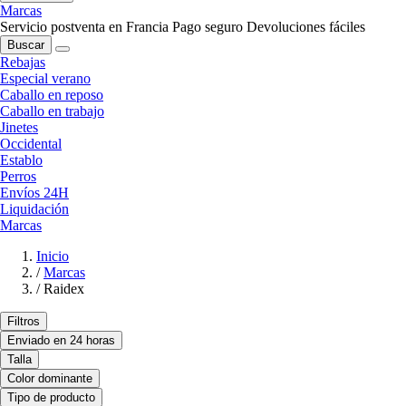
Marcas
Servicio postventa en Francia
Pago seguro
Devoluciones fáciles
Buscar
Rebajas
Especial verano
Caballo en reposo
Caballo en trabajo
Jinetes
Occidental
Establo
Perros
Envíos 24H
Liquidación
Marcas
Inicio
/
Marcas
/
Raidex
Filtros
Enviado en 24 horas
Talla
Color dominante
Tipo de producto