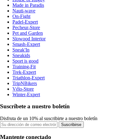
Made in Paradis
Nauti-wave
On-Fight
Padel-Expert
Pecheur-Store
Pet and Garden
Slowood Interior
Smash-Expert
Sneak'In
Sneakids
Sport is good
Training-Fit
Trek-Expert
Triathlon-Expert
TripNBikers
Vélo-Store
Winter-Expert
Suscríbete a nuestro boletín
Disfruta de un 10% al suscribirte a nuestro boletín
Suscribirse
Mantente conectado