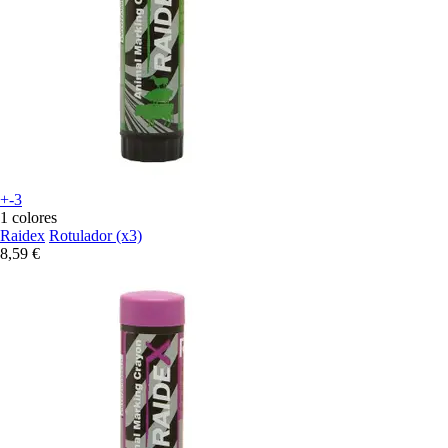
+-3
1 colores
Raidex
Rotulador (x3)
8,59 €