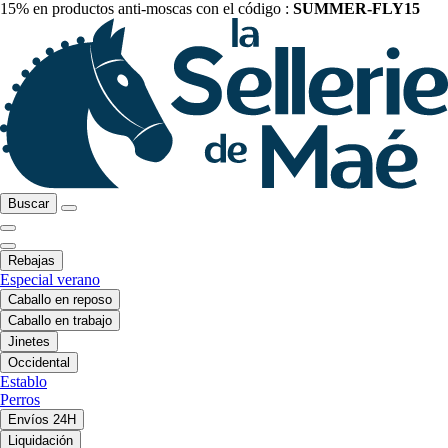
15% en productos anti-moscas con el código :
SUMMER-FLY15
Buscar
Rebajas
Especial verano
Caballo en reposo
Caballo en trabajo
Jinetes
Occidental
Establo
Perros
Envíos 24H
Liquidación