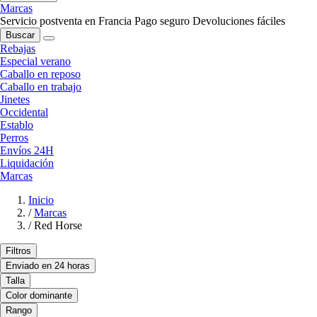
Marcas
Servicio postventa en Francia
Pago seguro
Devoluciones fáciles
Buscar
Rebajas
Especial verano
Caballo en reposo
Caballo en trabajo
Jinetes
Occidental
Establo
Perros
Envíos 24H
Liquidación
Marcas
Inicio
/
Marcas
/
Red Horse
Filtros
Enviado en 24 horas
Talla
Color dominante
Rango