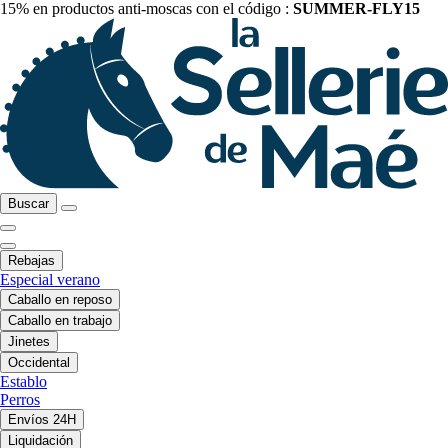
15% en productos anti-moscas con el código :
SUMMER-FLY15
Buscar
Rebajas
Especial verano
Caballo en reposo
Caballo en trabajo
Jinetes
Occidental
Establo
Perros
Envíos 24H
Liquidación