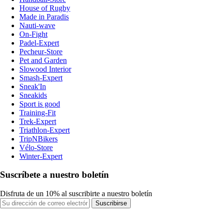
House of Rugby
Made in Paradis
Nauti-wave
On-Fight
Padel-Expert
Pecheur-Store
Pet and Garden
Slowood Interior
Smash-Expert
Sneak'In
Sneakids
Sport is good
Training-Fit
Trek-Expert
Triathlon-Expert
TripNBikers
Vélo-Store
Winter-Expert
Suscríbete a nuestro boletín
Disfruta de un 10% al suscribirte a nuestro boletín
Suscribirse