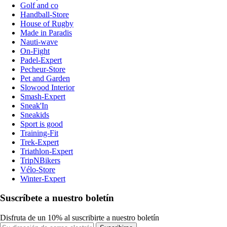
Golf and co
Handball-Store
House of Rugby
Made in Paradis
Nauti-wave
On-Fight
Padel-Expert
Pecheur-Store
Pet and Garden
Slowood Interior
Smash-Expert
Sneak'In
Sneakids
Sport is good
Training-Fit
Trek-Expert
Triathlon-Expert
TripNBikers
Vélo-Store
Winter-Expert
Suscríbete a nuestro boletín
Disfruta de un 10% al suscribirte a nuestro boletín