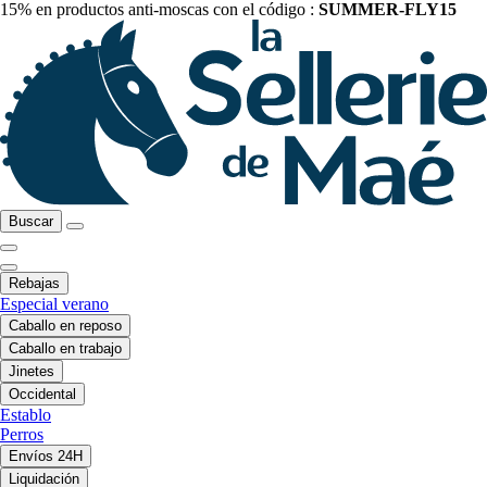
15% en productos anti-moscas con el código :
SUMMER-FLY15
Buscar
Rebajas
Especial verano
Caballo en reposo
Caballo en trabajo
Jinetes
Occidental
Establo
Perros
Envíos 24H
Liquidación