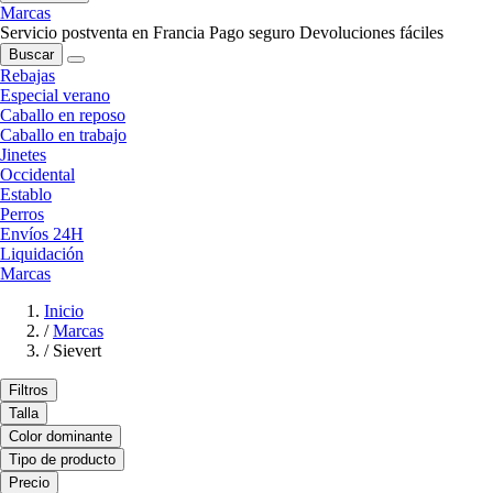
Marcas
Servicio postventa en Francia
Pago seguro
Devoluciones fáciles
Buscar
Rebajas
Especial verano
Caballo en reposo
Caballo en trabajo
Jinetes
Occidental
Establo
Perros
Envíos 24H
Liquidación
Marcas
Inicio
/
Marcas
/
Sievert
Filtros
Talla
Color dominante
Tipo de producto
Precio