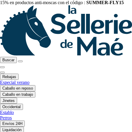
15% en productos anti-moscas con el código :
SUMMER-FLY15
Buscar
Rebajas
Especial verano
Caballo en reposo
Caballo en trabajo
Jinetes
Occidental
Establo
Perros
Envíos 24H
Liquidación