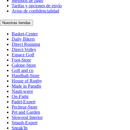
Métodos de pago
Tarifas y opciones de envío
Aviso de confidencialidad
Nuestras tiendas
Basket-Center
Daily Bikers
Direct Running
Direct-Volley
Espace Golf
Foot-Store
Galope-Store
Golf and co
Handball-Store
House of Rugby
Made in Paradis
Nauti-wave
On-Fight
Padel-Expert
Pecheur-Store
Pet and Garden
Slowood Interior
Smash-Expert
Sneak'In