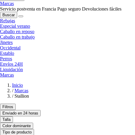
Marcas
Servicio postventa en Francia
Pago seguro
Devoluciones fáciles
Buscar
Rebajas
Especial verano
Caballo en reposo
Caballo en trabajo
Jinetes
Occidental
Establo
Perros
Envíos 24H
Liquidación
Marcas
Inicio
/
Marcas
/
Stallion
Filtros
Enviado en 24 horas
Talla
Color dominante
Tipo de producto