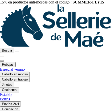
15% en productos anti-moscas con el código :
SUMMER-FLY15
Buscar
Rebajas
Especial verano
Caballo en reposo
Caballo en trabajo
Jinetes
Occidental
Establo
Perros
Envíos 24H
Liquidación