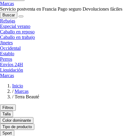
Marcas
Servicio postventa en Francia
Pago seguro
Devoluciones fáciles
Buscar
Rebajas
Especial verano
Caballo en reposo
Caballo en trabajo
Jinetes
Occidental
Establo
Perros
Envíos 24H
Liquidación
Marcas
Inicio
/
Marcas
/
Terra Beauté
Filtros
Talla
Color dominante
Tipo de producto
Sport