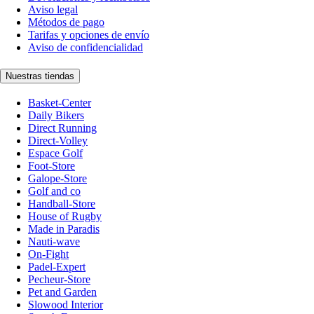
Aviso legal
Métodos de pago
Tarifas y opciones de envío
Aviso de confidencialidad
Nuestras tiendas
Basket-Center
Daily Bikers
Direct Running
Direct-Volley
Espace Golf
Foot-Store
Galope-Store
Golf and co
Handball-Store
House of Rugby
Made in Paradis
Nauti-wave
On-Fight
Padel-Expert
Pecheur-Store
Pet and Garden
Slowood Interior