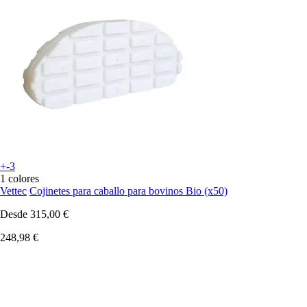
+-3
1 colores
Vettec
Cojinetes para caballo para bovinos Bio (x50)
Desde
315,00 €
248,98 €