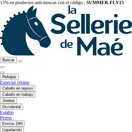
15% en productos anti-moscas con el código :
SUMMER-FLY15
Buscar
Rebajas
Especial verano
Caballo en reposo
Caballo en trabajo
Jinetes
Occidental
Establo
Perros
Envíos 24H
Liquidación