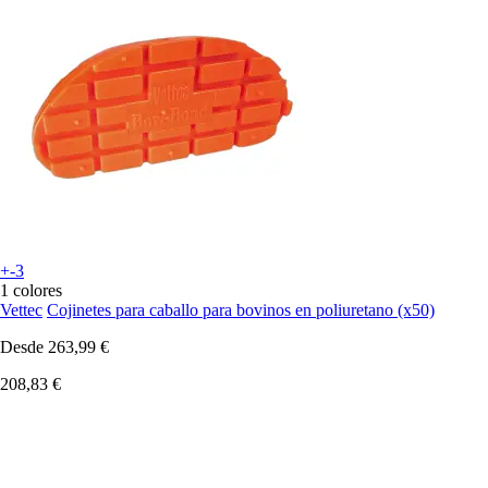
+-3
1 colores
Vettec
Cojinetes para caballo para bovinos en poliuretano (x50)
Desde
263,99 €
208,83 €