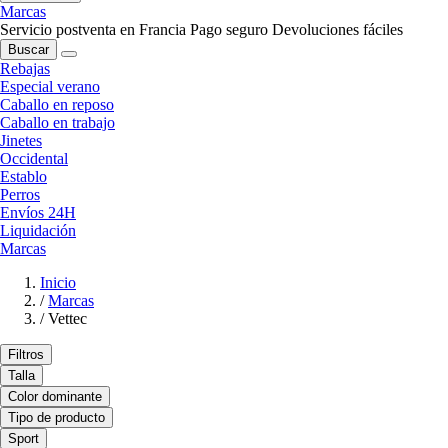
Marcas
Servicio postventa en Francia
Pago seguro
Devoluciones fáciles
Buscar
Rebajas
Especial verano
Caballo en reposo
Caballo en trabajo
Jinetes
Occidental
Establo
Perros
Envíos 24H
Liquidación
Marcas
Inicio
/
Marcas
/
Vettec
Filtros
Talla
Color dominante
Tipo de producto
Sport