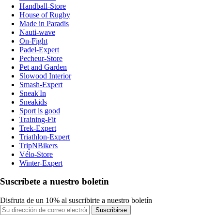
Handball-Store
House of Rugby
Made in Paradis
Nauti-wave
On-Fight
Padel-Expert
Pecheur-Store
Pet and Garden
Slowood Interior
Smash-Expert
Sneak'In
Sneakids
Sport is good
Training-Fit
Trek-Expert
Triathlon-Expert
TripNBikers
Vélo-Store
Winter-Expert
Suscríbete a nuestro boletín
Disfruta de un 10% al suscribirte a nuestro boletín
Suscribirse