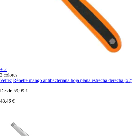
+-2
2 colores
Vettec
Rénette mango antibacteriana hoja plana estrecha derecha (x2)
Desde
59,99 €
48,46 €