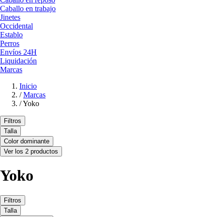
Caballo en trabajo
Jinetes
Occidental
Establo
Perros
Envíos 24H
Liquidación
Marcas
Inicio
/
Marcas
/
Yoko
Filtros
Talla
Color dominante
Ver los 2 productos
Yoko
Filtros
Talla