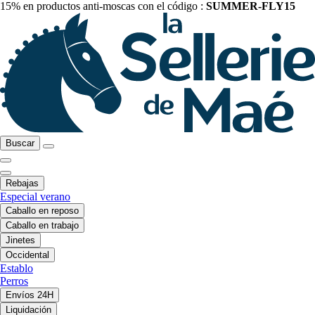
15% en productos anti-moscas con el código :
SUMMER-FLY15
Buscar
Rebajas
Especial verano
Caballo en reposo
Caballo en trabajo
Jinetes
Occidental
Establo
Perros
Envíos 24H
Liquidación