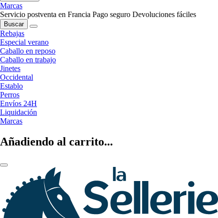
Marcas
Servicio postventa en Francia
Pago seguro
Devoluciones fáciles
Buscar
Rebajas
Especial verano
Caballo en reposo
Caballo en trabajo
Jinetes
Occidental
Establo
Perros
Envíos 24H
Liquidación
Marcas
Añadiendo al carrito...