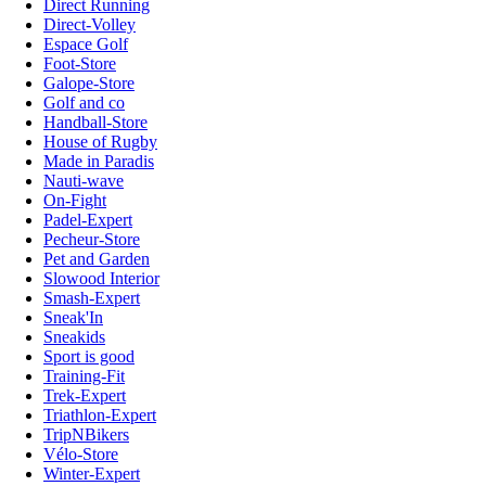
Direct Running
Direct-Volley
Espace Golf
Foot-Store
Galope-Store
Golf and co
Handball-Store
House of Rugby
Made in Paradis
Nauti-wave
On-Fight
Padel-Expert
Pecheur-Store
Pet and Garden
Slowood Interior
Smash-Expert
Sneak'In
Sneakids
Sport is good
Training-Fit
Trek-Expert
Triathlon-Expert
TripNBikers
Vélo-Store
Winter-Expert