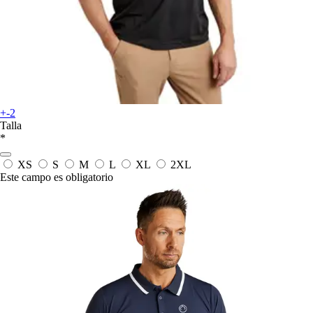
+-2
Talla
*
XS
S
M
L
XL
2XL
Este campo es obligatorio