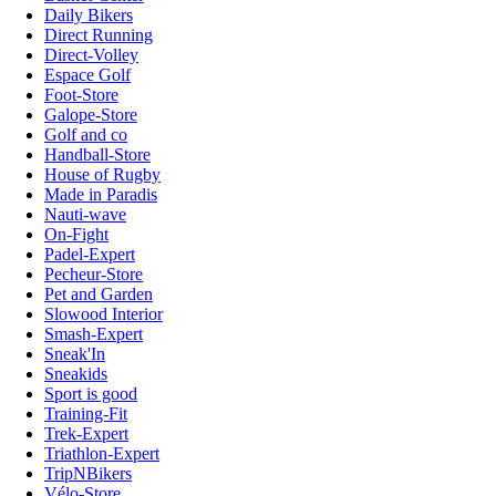
Daily Bikers
Direct Running
Direct-Volley
Espace Golf
Foot-Store
Galope-Store
Golf and co
Handball-Store
House of Rugby
Made in Paradis
Nauti-wave
On-Fight
Padel-Expert
Pecheur-Store
Pet and Garden
Slowood Interior
Smash-Expert
Sneak'In
Sneakids
Sport is good
Training-Fit
Trek-Expert
Triathlon-Expert
TripNBikers
Vélo-Store