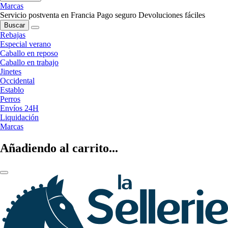
Marcas
Servicio postventa en Francia
Pago seguro
Devoluciones fáciles
Buscar
Rebajas
Especial verano
Caballo en reposo
Caballo en trabajo
Jinetes
Occidental
Establo
Perros
Envíos 24H
Liquidación
Marcas
Añadiendo al carrito...