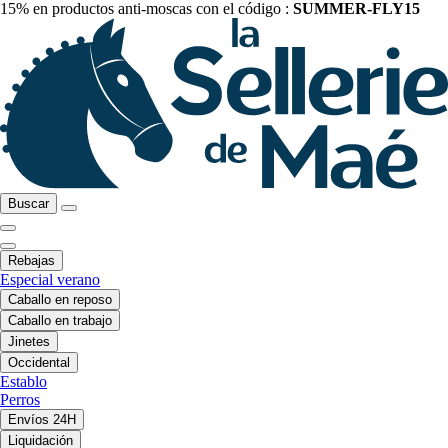
15% en productos anti-moscas con el código :
SUMMER-FLY15
Buscar
Rebajas
Especial verano
Caballo en reposo
Caballo en trabajo
Jinetes
Occidental
Establo
Perros
Envíos 24H
Liquidación