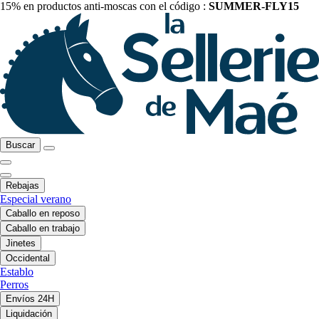
15% en productos anti-moscas con el código :
SUMMER-FLY15
Buscar
Rebajas
Especial verano
Caballo en reposo
Caballo en trabajo
Jinetes
Occidental
Establo
Perros
Envíos 24H
Liquidación