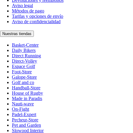
Devoluciones y reembolsos
Aviso legal
Métodos de pago
Tarifas y opciones de envío
Aviso de confidencialidad
Nuestras tiendas
Basket-Center
Daily Bikers
Direct Running
Direct-Volley
Espace Golf
Foot-Store
Galope-Store
Golf and co
Handball-Store
House of Rugby
Made in Paradis
Nauti-wave
On-Fight
Padel-Expert
Pecheur-Store
Pet and Garden
Slowood Interior