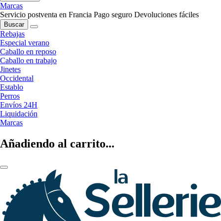
Marcas
Servicio postventa en Francia
Pago seguro
Devoluciones fáciles
Buscar
Rebajas
Especial verano
Caballo en reposo
Caballo en trabajo
Jinetes
Occidental
Establo
Perros
Envíos 24H
Liquidación
Marcas
Añadiendo al carrito...