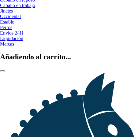
Caballo en trabajo
Jinetes
Occidental
Establo
Perros
Envíos 24H
Liquidación
Marcas
Añadiendo al carrito...