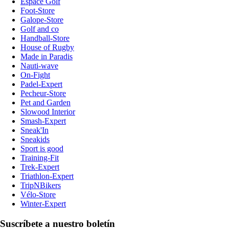
Espace Golf
Foot-Store
Galope-Store
Golf and co
Handball-Store
House of Rugby
Made in Paradis
Nauti-wave
On-Fight
Padel-Expert
Pecheur-Store
Pet and Garden
Slowood Interior
Smash-Expert
Sneak'In
Sneakids
Sport is good
Training-Fit
Trek-Expert
Triathlon-Expert
TripNBikers
Vélo-Store
Winter-Expert
Suscríbete a nuestro boletín