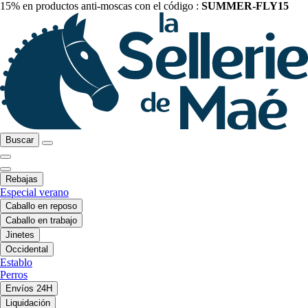
15% en productos anti-moscas con el código :
SUMMER-FLY15
Buscar
Rebajas
Especial verano
Caballo en reposo
Caballo en trabajo
Jinetes
Occidental
Establo
Perros
Envíos 24H
Liquidación