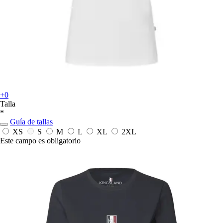
+0
Talla
*
Guía de tallas
XS
S
M
L
XL
2XL
Este campo es obligatorio