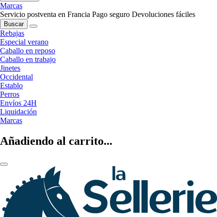
Marcas
Servicio postventa en Francia
Pago seguro
Devoluciones fáciles
Buscar
Rebajas
Especial verano
Caballo en reposo
Caballo en trabajo
Jinetes
Occidental
Establo
Perros
Envíos 24H
Liquidación
Marcas
Añadiendo al carrito...